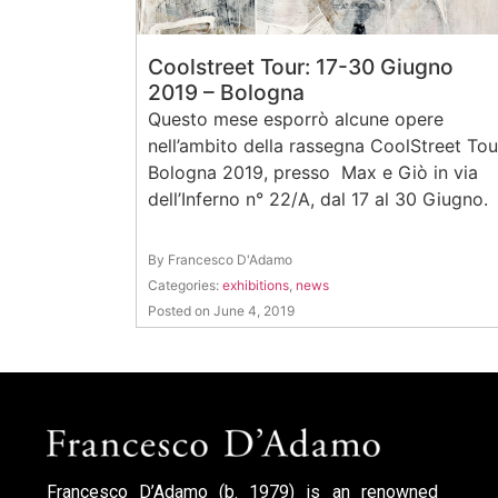
Coolstreet Tour: 17-30 Giugno
2019 – Bologna
Questo mese esporrò alcune opere
nell’ambito della rassegna CoolStreet Tou
Bologna 2019, presso Max e Giò in via
dell’Inferno n° 22/A, dal 17 al 30 Giugno.
By Francesco D'Adamo
Categories:
exhibitions
,
news
Posted on June 4, 2019
Francesco D’Adamo (b. 1979) is an renowned