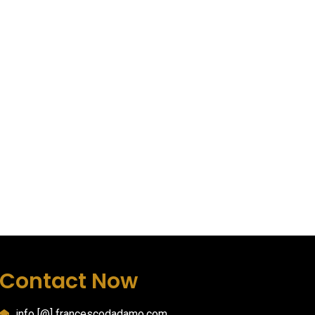
Contact Now
info [@] francescodadamo.com